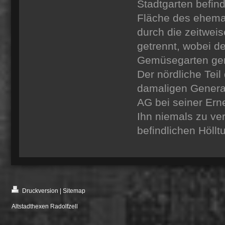
Stadtgarten befind
Fläche des ehemal
durch die zeitwei
getrennt, wobei de
Gemüsegarten genu
Der nördliche Tei
damaligen General
AG bei seiner Er
Ihn niemals zu ve
befindlichen Höllt
Druckversion
|
Sitemap
Altstadthexen Radolfzell