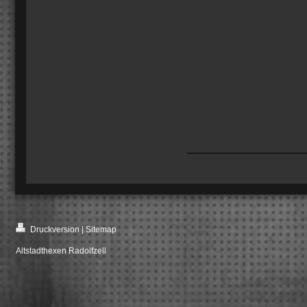
Druckversion
|
Sitemap
Altstadthexen Radolfzell